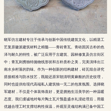
晓军仿古建材专注于传承与创新中国传统建筑文化，以精湛工
艺复原徽派建筑材料之精髓——青砖青瓦。青砖因其古朴的色
泽与耐久的特性，被广泛应用于古建筑、园林修复及仿古街区
中；青瓦则携独特抛物线形状和古朴质朴之美，完美演绎出江
南水乡村落的韵味。作为一种创新的结构建材，砖瓦组合讲究
搭接精准与防水技艺，既能还原宋朝清明黄麻般的历史纹理，
同时也提供给现代高端私人建筑独一无二的包浆氛围。选择晓
军建材，不仅是个体装饰喜好，更是拥抱生活美学的一种温暖
态度。我们虔诚地对每片陶土瓦片预盈盛水礼浸处理后，用最
优越合理工时支撑结构性保温，外观至灵魂结构满已备中国工