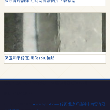
探寻青砖韵律 红动网高清图片下载指南
保卫和平砖瓦,明价150,包邮
地址：北京市大兴区饮马井街2号院4号楼1层0363号
电话：1391057**
Copyright © 2026
www.bjhnsf.com
砖瓦
北京环能神丰商贸有限