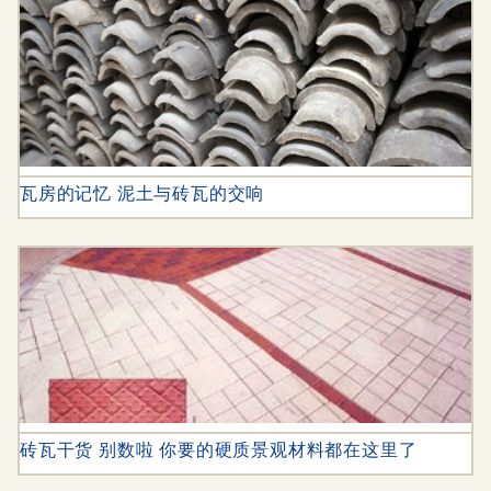
瓦房的记忆 泥土与砖瓦的交响
砖瓦干货 别数啦 你要的硬质景观材料都在这里了