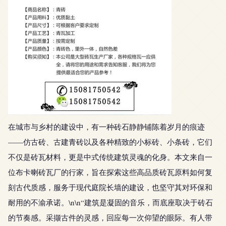
在城市与乡村的建设中，有一种砖石静静铺陈着岁月的痕迹
——仿古砖、古建青砖以及各种精致的小标砖、小条砖，它们
不仅是砖瓦材料，更是中式传统建筑灵魂的化身。本文来自一
位布卡喇砖瓦厂的行家，旨在探索这些高品质砖瓦原料如何复
刻古代质感，服务于现代庭院长墙的建设，也坚守其对环保和
耐用的不渝承诺。\n\n“建筑是凝固的音乐，而底座取决于砖石
的节奏感。采撷古件的灵感，回应每一次仰望的眼际。有人带